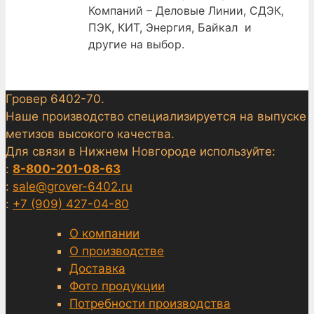
Компаний – Деловые Линии, СДЭК,
ПЭК, КИТ, Энергия, Байкал и
другие на выбор.
Гровер 6402-70.
Наше производство специализируется на выпуске
метизов высокого качества.
Для связи в Нижнем Новгороде используйте:
:
8-800-201-08-63
:
sale@grover-6402.ru
:
+7 (909) 427-04-80
О компании
О производстве
Доставка
Фото продукции
Потребности производства