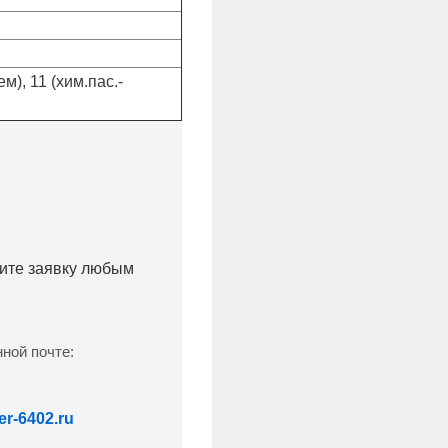
), 11 (хим.пас.-
лите заявку любым
ной почте:
r-6402.ru